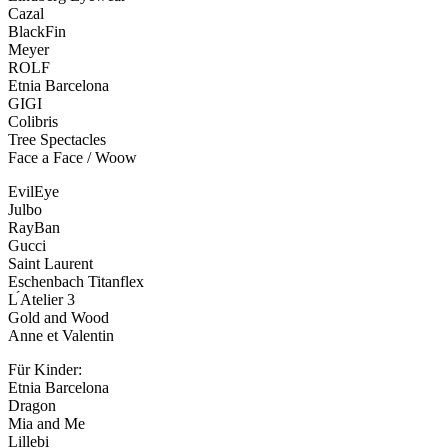
Cazal
BlackFin
Meyer
ROLF
Etnia Barcelona
GIGI
Colibris
Tree Spectacles
Face a Face / Woow
EvilEye
Julbo
RayBan
Gucci
Saint Laurent
Eschenbach Titanflex
L ́Atelier 3
Gold and Wood
Anne et Valentin
Für Kinder:
Etnia Barcelona
Dragon
Mia and Me
Lillebi